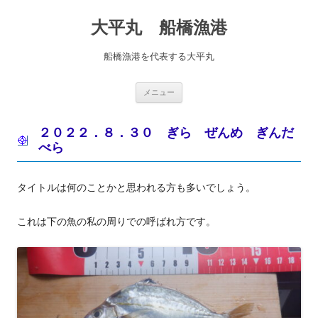
コ
ン
大平丸 船橋漁港
テ
ン
ツ
へ
船橋漁港を代表する大平丸
ス
キ
ッ
プ
メニュー
２０２２．８．３０ ぎら ぜんめ ぎんだ
べら
タイトルは何のことかと思われる方も多いでしょう。
これは下の魚の私の周りでの呼ばれ方です。