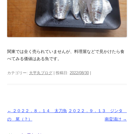
関東では全く売られていませんが、料理屋などで見かけたら食
べてみる価値はある魚です。
カテゴリー:
大平丸ブログ
| 投稿日:
2022/08/30
|
投
←
２０２２．８．１４ 太刀魚
２０２２．９．１３ ジンタ
稿
の 尾（？）
南蛮漬け
→
ナ