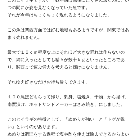
このヒイラギですが、十数年前は漁場にたくさん居たのに、い
つの間にか姿を見なくなっていた魚です。
それが今年はちょくちょく現れるようになりました。
この魚は関西方面では好む地域もあるようですが、関東ではあ
まり売れません。
最大で１５ｃｍ程度な上にそれほど大きな群れは作らないの
で、網に入ったとしても精々が数十ｋｇといったところであ
り、関西まで運ぶ労力を考えると儲けになりません。
それゆえ好きなだけお持ち帰りできます。
１００尾ほどもらって帰り、刺身、塩焼き、干物、から揚げ、
南蛮漬け、ホットサンドメーカーはさみ焼き、にしました。
このヒイラギの特徴として、「ぬめりが強い」と「トゲが鋭
い」というのがあります。
ぬめりは調理をする過程で塩や酢を使えば除去できるからよい