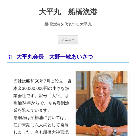
コ
ン
大平丸 船橋漁港
テ
ン
ツ
へ
船橋漁港を代表する大平丸
ス
キ
ッ
プ
メニュー
大平丸会長 大野一敏あいさつ
当社は昭和50年7月に設立、資
本金30,000,000円の小さな漁
業会社です。家号「大平」は
明治34年からで、今も巻網漁
業を繁んでいます。
巻網漁は船橋浦においては、
江戸末期に六人網として発展
しました。今も船橋大神宮境