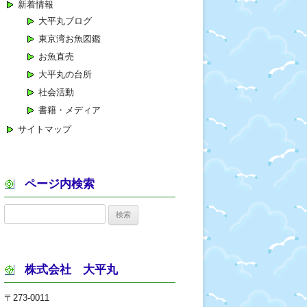
新着情報
大平丸ブログ
東京湾お魚図鑑
お魚直売
大平丸の台所
社会活動
書籍・メディア
サイトマップ
ページ内検索
検
索:
株式会社 大平丸
〒273-0011