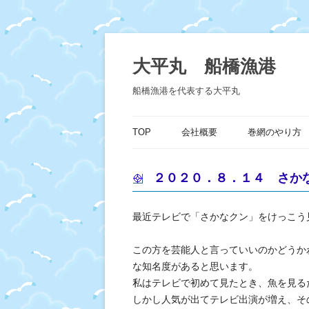
コ
ン
テ
大平丸 船橋漁港
ン
ツ
へ
船橋漁港を代表する大平丸
ス
キ
ッ
プ
TOP
会社概要
巻網のやり方
２０２０．８．１４ さか
最近テレビで「さかなクン」をけっこう
この方を芸能人と言っていいのかどうか
な知名度があると思います。
私はテレビで初めて見たとき、魚を見る
しかし人気が出てテレビ出演が増え、そ