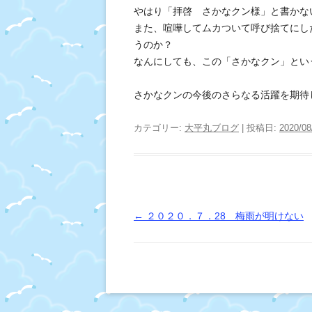
やはり「拝啓 さかなクン様」と書かな
また、喧嘩してムカついて呼び捨てにし
うのか？
なんにしても、この「さかなクン」とい
さかなクンの今後のさらなる活躍を期待
カテゴリー:
大平丸ブログ
| 投稿日:
2020/08
投
←
２０２０．７．28 梅雨が明けない
稿
ナ
ビ
ゲ