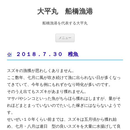
コ
ン
大平丸 船橋漁港
テ
ン
ツ
へ
船橋漁港を代表する大平丸
ス
キ
ッ
プ
メニュー
２０１８．７．３０ 稚魚
スズキの漁獲が思わしくありません。
ここ数年、七月に風が吹き続けて漁に出られない日が多くなっ
てきていて、今年も例にもれずかなり時化が多いのです。
そのうえ出てもスズキがあまり獲れません。
マサバやシンコといった魚がちらほら獲れはしますが、量がそ
れほどまとまっていないのでたいした稼ぎにはならないようで
す。
せいぜい１０年くらい前までは、スズキは五月頃から獲れ始
め、七月・八月は連日 型の良いスズキを大量に水揚げして良