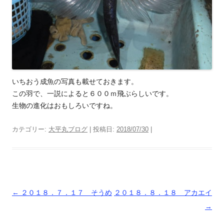
いちおう成魚の写真も載せておきます。
この羽で、一説によると６００ｍ飛ぶらしいです。
生物の進化はおもしろいですね。
カテゴリー:
大平丸ブログ
| 投稿日:
2018/07/30
|
投
←
２０１８．７．１７ そうめ
２０１８．８．１８ アカエイ
稿
→
ナ