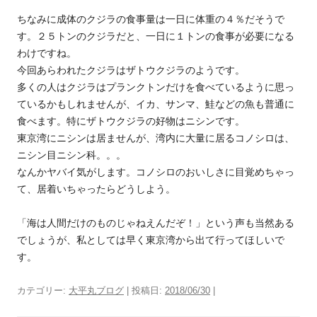
ちなみに成体のクジラの食事量は一日に体重の４％だそうで
す。２５トンのクジラだと、一日に１トンの食事が必要になる
わけですね。
今回あらわれたクジラはザトウクジラのようです。
多くの人はクジラはプランクトンだけを食べているように思っ
ているかもしれませんが、イカ、サンマ、鮭などの魚も普通に
食べます。特にザトウクジラの好物はニシンです。
東京湾にニシンは居ませんが、湾内に大量に居るコノシロは、
ニシン目ニシン科。。。
なんかヤバイ気がします。コノシロのおいしさに目覚めちゃっ
て、居着いちゃったらどうしよう。
「海は人間だけのものじゃねえんだぞ！」という声も当然ある
でしょうが、私としては早く東京湾から出て行ってほしいで
す。
カテゴリー:
大平丸ブログ
| 投稿日:
2018/06/30
|