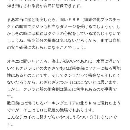
弾き飛ばされる姿が容易に想像できます。
まあ本当に船と衝突したら、固いＦＲＰ（繊維強化プラスチッ
ク）の艦首でクジラも相当なダメージを受けるでしょうが、し
かしその時には私達はクジラの心配をしている場合じゃないで
しょうね。衝突部分の損傷は免れないだろうから、まずは自船
の安全確保に大わらわになることでしょう。
オキエに聞いたところ、海上が穏やかであれば、水面に浮いて
いてもクジラほどの大きさであれば衝突前にソナーに映る可能
性はあるとのことです。そしてクジラだって衝突なんぞしたく
ないだろうから、わざわざぶつかりにはこないとは思います。
しかし、クジラと船の衝突例は過去に何件もあるのが事実で
す。
数日前には海ほたるパーキングエリアの北５ｋｍに現れたよう
ですが、そこはモロに私達の漁場でもあります。
こんなデカイのに見えづらいやつにうろついてほしくないで
す。