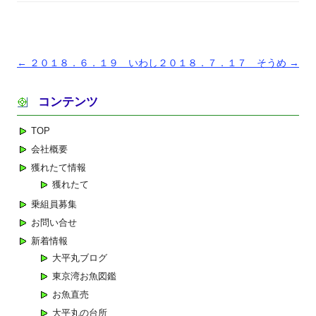
投
←
２０１８．６．１９ いわし
２０１８．７．１７ そうめ
→
稿
コンテンツ
ナ
ビ
TOP
ゲ
会社概要
ー
獲れたて情報
シ
獲れたて
ョ
乗組員募集
ン
お問い合せ
新着情報
大平丸ブログ
東京湾お魚図鑑
お魚直売
大平丸の台所