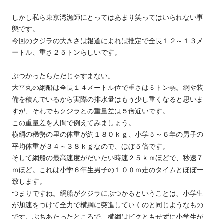
しかし私ら東京湾漁師にとってはあまり笑ってはいられない事
態です。
今回のクジラの大きさは報道によれば推定で全長１２～１３メ
ートル、重さ２５トンらしいです。
ぶつかったらただじゃすまない。
大平丸の網船は全長１４メートル位で重さは５トン弱。網や装
備を積んでいるから実際の排水量はもう少し重くなると思いま
すが、それでもクジラとの重量差は５倍近いです。
この重量差を人間で例えてみましょう。
横綱の稀勢の里の体重が約１８０ｋｇ、小学５～６年の男子の
平均体重が３４～３８ｋｇなので、ほぼ５倍です。
そして網船の最高速度がだいたい時速２５ｋｍほどで、秒速７
ｍほど。これは小学６年生男子の１００ｍ走のタイムとほぼ一
致します。
つまりですね。網船がクジラにぶつかるということは、小学生
が加速をつけて全力で横綱に突進していくのと同じようなもの
です。ぶちあたったところで、横綱はビクともせずに小学生が