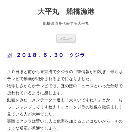
コ
ン
大平丸 船橋漁港
テ
ン
ツ
へ
船橋漁港を代表する大平丸
ス
キ
ッ
プ
メニュー
２０１８．６．３０ クジラ
１０日ほど前から東京湾でクジラの目撃情報が相次ぎ、最近は
テレビで動画が紹介されるまでになりました。
物珍しさからかテレビでは、ほのぼのニュースといった分類で
扱われているように感じます。
動画をみたコメンテーター達も「大きいですね！」とか、「お
っ、ジャンプしてますねえ！」と、クジラの映像を微笑ましく
見ている人が大半でした。
実際にクジラは賢いし人に危害を加えることはないから、その
ような反応が普通でしょう。