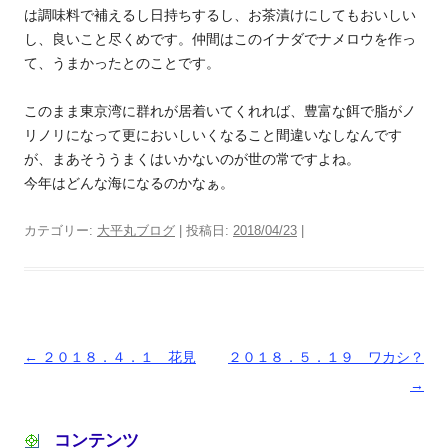
は調味料で補えるし日持ちするし、お茶漬けにしてもおいしい
し、良いこと尽くめです。仲間はこのイナダでナメロウを作っ
て、うまかったとのことです。
このまま東京湾に群れが居着いてくれれば、豊富な餌で脂がノ
リノリになって更においしいくなること間違いなしなんです
が、まあそううまくはいかないのが世の常ですよね。
今年はどんな海になるのかなぁ。
カテゴリー:
大平丸ブログ
| 投稿日:
2018/04/23
|
投
←
２０１８．４．１ 花見
２０１８．５．１９ ワカシ？
稿
→
ナ
コンテンツ
ビ