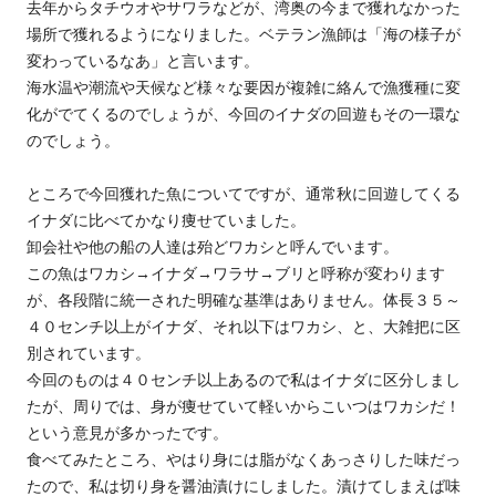
去年からタチウオやサワラなどが、湾奥の今まで獲れなかった
場所で獲れるようになりました。ベテラン漁師は「海の様子が
変わっているなあ」と言います。
海水温や潮流や天候など様々な要因が複雑に絡んで漁獲種に変
化がでてくるのでしょうが、今回のイナダの回遊もその一環な
のでしょう。
ところで今回獲れた魚についてですが、通常秋に回遊してくる
イナダに比べてかなり痩せていました。
卸会社や他の船の人達は殆どワカシと呼んでいます。
この魚はワカシ→イナダ→ワラサ→ブリと呼称が変わります
が、各段階に統一された明確な基準はありません。体長３５～
４０センチ以上がイナダ、それ以下はワカシ、と、大雑把に区
別されています。
今回のものは４０センチ以上あるので私はイナダに区分しまし
たが、周りでは、身が痩せていて軽いからこいつはワカシだ！
という意見が多かったです。
食べてみたところ、やはり身には脂がなくあっさりした味だっ
たので、私は切り身を醤油漬けにしました。漬けてしまえば味