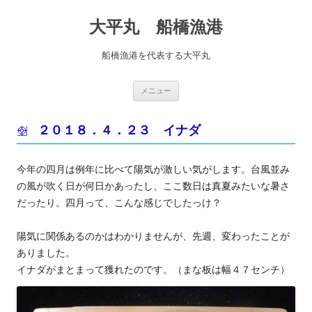
コ
ン
大平丸 船橋漁港
テ
ン
ツ
へ
船橋漁港を代表する大平丸
ス
キ
ッ
プ
メニュー
２０１８．４．２３ イナダ
今年の四月は例年に比べて陽気が激しい気がします。台風並み
の風が吹く日が何日かあったし、ここ数日は真夏みたいな暑さ
だったり。四月って、こんな感じでしたっけ？
陽気に関係あるのかはわかりませんが、先週、変わったことが
ありました。
イナダがまとまって獲れたのです。（まな板は幅４７センチ）