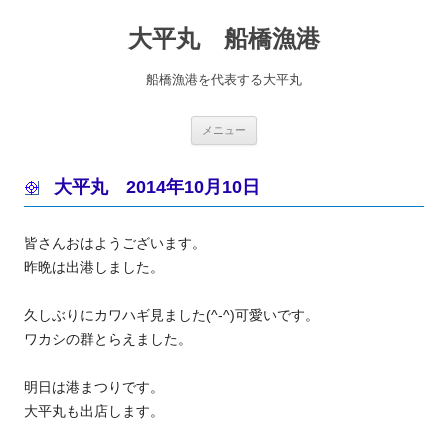
コ
ン
大平丸 船橋漁港
テ
ン
ツ
へ
船橋漁港を代表する大平丸
ス
キ
ッ
プ
メニュー
大平丸 2014年10月10日
皆さんおはようございます。
昨晩は出港しました。
久しぶりにカワハギ見ました(^-^)可愛いです。
ワカシの群とらえました。
明日は港まつりです。
大平丸も出店します。