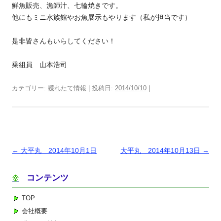
鮮魚販売、漁師汁、七輪焼きです。
他にもミニ水族館やお魚展示もやります（私が担当です）
是非皆さんもいらしてください！
乗組員 山本浩司
カテゴリー:
獲れたて情報
| 投稿日:
2014/10/10
|
投
←
大平丸 2014年10月1日
大平丸 2014年10月13日
→
稿
コンテンツ
ナ
ビ
TOP
ゲ
会社概要
ー