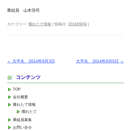
乗組員 山本浩司
カテゴリー:
獲れたて情報
| 投稿日:
2014/09/04
|
投
←
大平丸 2014年9月3日
大平丸 2014年9月5日
→
稿
コンテンツ
ナ
ビ
TOP
ゲ
会社概要
ー
獲れたて情報
シ
獲れたて
ョ
乗組員募集
ン
お問い合せ