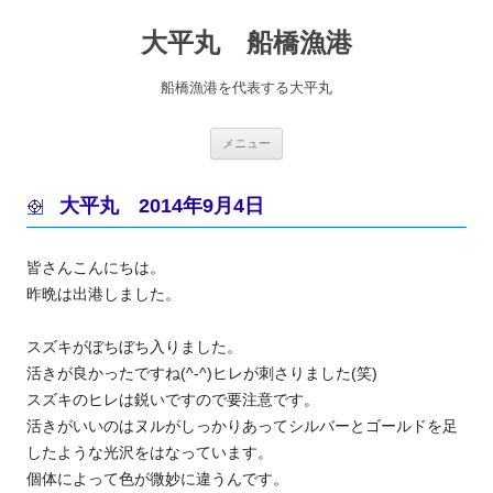
コ
ン
大平丸 船橋漁港
テ
ン
ツ
へ
船橋漁港を代表する大平丸
ス
キ
ッ
プ
メニュー
大平丸 2014年9月4日
皆さんこんにちは。
昨晩は出港しました。
スズキがぼちぼち入りました。
活きが良かったですね(^-^)ヒレが刺さりました(笑)
スズキのヒレは鋭いですので要注意です。
活きがいいのはヌルがしっかりあってシルバーとゴールドを足
したような光沢をはなっています。
個体によって色が微妙に違うんです。