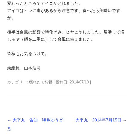
変わったところでアイゴがとれました。
アイゴはヒレに毒があるから注意です、食べたら美味いです
が。
後半は台風の影響で時化ぎみ。ヒヤヒヤしました。帰港して増
しモヤ（綱を二重に）して台風に備えました。
皆様もお気をつけて。
乗組員 山本浩司
カテゴリー:
獲れたて情報
| 投稿日:
2014/07/10
|
投
←
大平丸 告知 NHKゆうど
大平丸 2014年7月15日
→
稿
き