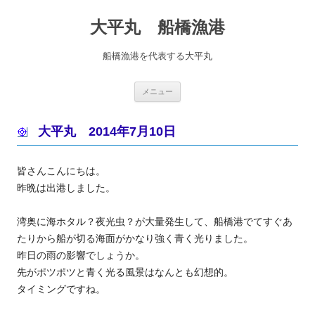
コ
ン
大平丸 船橋漁港
テ
ン
ツ
へ
船橋漁港を代表する大平丸
ス
キ
ッ
プ
メニュー
大平丸 2014年7月10日
皆さんこんにちは。
昨晩は出港しました。
湾奥に海ホタル？夜光虫？が大量発生して、船橋港でてすぐあ
たりから船が切る海面がかなり強く青く光りました。
昨日の雨の影響でしょうか。
先がポツポツと青く光る風景はなんとも幻想的。
タイミングですね。