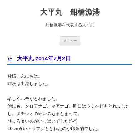
コ
ン
大平丸 船橋漁港
テ
ン
ツ
へ
船橋漁港を代表する大平丸
ス
キ
ッ
プ
メニュー
大平丸 2014年7月2日
皆様こんにちは。
昨晩は出港しました。
珍しくハモがとれました。
他にも、クロアナゴ、マアナゴ。昨日はウミヘビもとれました
し。タチウオの細いのもまとまって。
ひょろ長いのがいっぱいでした(^-^)
40cm近いトラフグもとれたのが印象的でした。