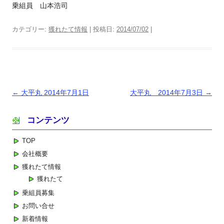
乗組員 山本浩司
カテゴリー:
獲れたて情報
| 投稿日:
2014/07/02
|
投
←
大平丸 2014年7月1日
大平丸 2014年7月3日
→
稿
コンテンツ
ナ
ビ
TOP
ゲ
会社概要
ー
獲れたて情報
シ
獲れたて
ョ
乗組員募集
ン
お問い合せ
新着情報