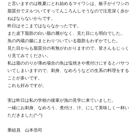
と言いますのは晩夏にとれ始めるマイワシは、板子がイワシの
脂質分でヌルついてすってんころんしそうなので注意深く歩か
ねばならないからです。
昨日はそこまではならなかったです。
また皮下脂肪の白い脂の層がなく、見た目にも明白でした。
魚の内蔵の腸にまとわりついている脂肪もわずかでした。
見た目からも脂質分の有無がわかりますので、皆さんもじっく
り見てみてください。
私は脂ののりが薄め場合の魚は塩焼きや煮付けにするとパサつ
いてしまいますので、刺身、なめろうなどの生系の料理をする
ことが多いです。
これも好みですが。
実は昨日は私の学校の後輩が漁の見学に来ていました。
一緒にお刺身、なめろう、煮付け、汁、にして美味しく一杯い
ただきました(^-^)
乗組員 山本浩司