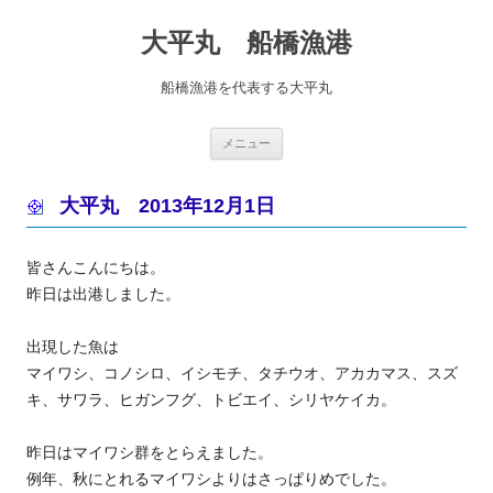
コ
ン
大平丸 船橋漁港
テ
ン
ツ
へ
船橋漁港を代表する大平丸
ス
キ
ッ
プ
メニュー
大平丸 2013年12月1日
皆さんこんにちは。
昨日は出港しました。
出現した魚は
マイワシ、コノシロ、イシモチ、タチウオ、アカカマス、スズ
キ、サワラ、ヒガンフグ、トビエイ、シリヤケイカ。
昨日はマイワシ群をとらえました。
例年、秋にとれるマイワシよりはさっぱりめでした。