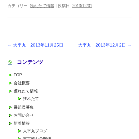
カテゴリー:
獲れたて情報
| 投稿日:
2013/12/01
|
投
←
大平丸 2013年11月25日
大平丸 2013年12月2日
→
稿
コンテンツ
ナ
ビ
TOP
ゲ
会社概要
ー
獲れたて情報
シ
獲れたて
ョ
乗組員募集
ン
お問い合せ
新着情報
大平丸ブログ
東京湾お魚図鑑