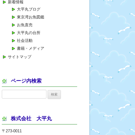
新着情報
大平丸ブログ
東京湾お魚図鑑
お魚直売
大平丸の台所
社会活動
書籍・メディア
サイトマップ
ページ内検索
検
索:
株式会社 大平丸
〒273-0011