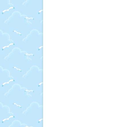
ー
シ
ョ
ン