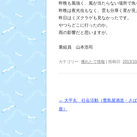
昨晩も風強く、風が当たらない場所で魚
昨晩は夜光虫もなく、雲も分厚く星が見
昨日はミズクラゲも見なかったです。
やつらどこに行ったのか。
雨の影響だと思いますが。
乗組員 山本浩司
カテゴリー:
獲れたて情報
| 投稿日:
2013/10
投
←
大平丸 社会活動（豊島屋酒造・さば
稿
座）
ナ
ビ
ゲ