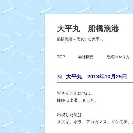
コ
ン
テ
大平丸 船橋漁港
ン
ツ
へ
船橋漁港を代表する大平丸
ス
キ
ッ
プ
TOP
会社概要
巻網のやり方
大平丸 2013年10月25日
皆さんこんにちは。
昨晩は出港しました。
出現した魚は
スズキ、ボラ、アカカマス、イシモチ、