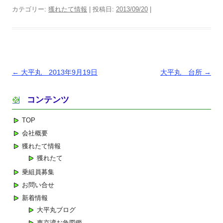
カテゴリー:
獲れたて情報
| 投稿日:
2013/09/20
|
投
←
大平丸 2013年9月19日
大平丸 台所
→
稿
コンテンツ
ナ
ビ
TOP
ゲ
会社概要
ー
獲れたて情報
シ
獲れたて
ョ
乗組員募集
ン
お問い合せ
新着情報
大平丸ブログ
東京湾お魚図鑑