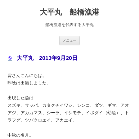
コ
ン
大平丸 船橋漁港
テ
ン
ツ
へ
船橋漁港を代表する大平丸
ス
キ
ッ
プ
メニュー
大平丸 2013年9月20日
皆さんこんにちは。
昨晩は出港しました。
出現した魚は
スズキ、サッパ、カタクチイワシ、シンコ、ダツ、ギマ、アオ
アジ、アカカマス、シーラ、イシモチ、イボダイ（幼魚）、ト
ラフグ、ツバクロエイ、アカエイ。
中秋の名月。