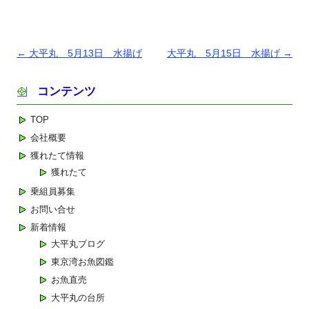
投
←
大平丸 5月13日 水揚げ
大平丸 5月15日 水揚げ
→
稿
コンテンツ
ナ
ビ
TOP
ゲ
会社概要
ー
獲れたて情報
シ
獲れたて
ョ
乗組員募集
ン
お問い合せ
新着情報
大平丸ブログ
東京湾お魚図鑑
お魚直売
大平丸の台所