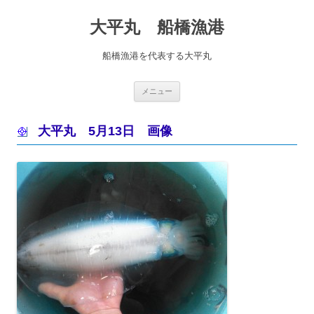
コ
ン
大平丸 船橋漁港
テ
ン
ツ
へ
船橋漁港を代表する大平丸
ス
キ
ッ
プ
メニュー
大平丸 5月13日 画像