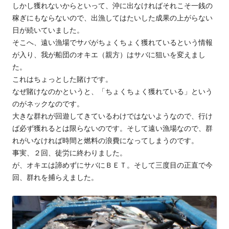
しかし獲れないからといって、沖に出なければそれこそ一銭の
稼ぎにもならないので、出漁してはたいした成果の上がらない
日が続いていました。
そこへ、遠い漁場でサバがちょくちょく獲れているという情報
が入り、我が船団のオキエ（親方）はサバに狙いを変えまし
た。
これはちょっとした賭けです。
なぜ賭けなのかというと、「ちょくちょく獲れている」という
のがネックなのです。
大きな群れが回遊してきているわけではないようなので、行け
ば必ず獲れるとは限らないのです。そして遠い漁場なので、群
れがいなければ時間と燃料の浪費になってしまうのです。
事実、２回、徒労に終わりました。
が、オキエは諦めずにサバにＢＥＴ。そして三度目の正直で今
回、群れを捕らえました。