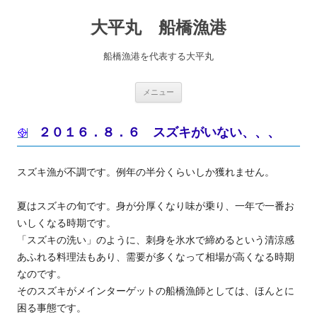
コ
ン
大平丸 船橋漁港
テ
ン
ツ
へ
船橋漁港を代表する大平丸
ス
キ
ッ
プ
メニュー
２０１６．８．６ スズキがいない、、、
スズキ漁が不調です。例年の半分くらいしか獲れません。
夏はスズキの旬です。身が分厚くなり味が乗り、一年で一番お
いしくなる時期です。
「スズキの洗い」のように、刺身を氷水で締めるという清涼感
あふれる料理法もあり、需要が多くなって相場が高くなる時期
なのです。
そのスズキがメインターゲットの船橋漁師としては、ほんとに
困る事態です。