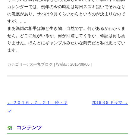
カレンダーでは、例年の今の時期は毎日スズキ狙いでそれなり
の漁獲があり、サバは９月くらいからというのが決まりなので
すが。。。
まあ漁師の相手は海と生き物、自然です。何があるかわかりま
せん。どこに魚がいるか、何が回遊してくるか、確証は何もあ
りません。ほんとにギャンブルみたいな商売だと私は思ってい
ます。
カテゴリー:
大平丸ブログ
| 投稿日:
2016/08/06
|
投
←
２０１６．７．２１ 続・ギ
2016.8.9 ドラマ
→
稿
マ
ナ
コンテンツ
ビ