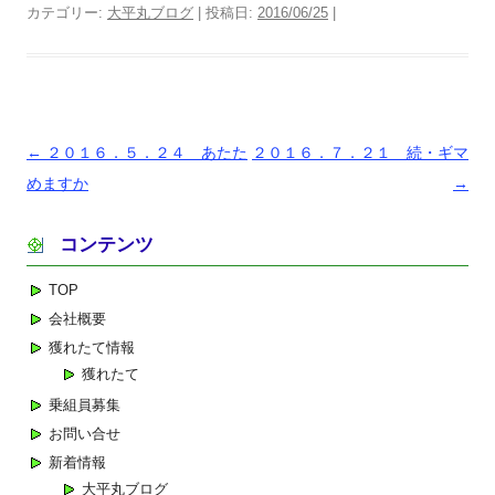
カテゴリー:
大平丸ブログ
| 投稿日:
2016/06/25
|
投
←
２０１６．５．２４ あたた
２０１６．７．２１ 続・ギマ
稿
めますか
→
ナ
コンテンツ
ビ
ゲ
TOP
ー
会社概要
シ
獲れたて情報
ョ
獲れたて
ン
乗組員募集
お問い合せ
新着情報
大平丸ブログ