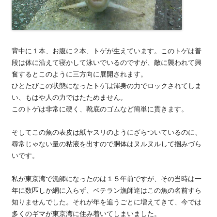
背中に１本、お腹に２本、トゲが生えています。このトゲは普
段は体に沿えて寝かして泳いでいるのですが、敵に襲われて興
奮するとこのように三方向に展開されます。
ひとたびこの状態になったトゲは渾身の力でロックされてしま
い、もはや人の力ではたためません。
このトゲは非常に硬く、靴底のゴムなど簡単に貫きます。
そしてこの魚の表皮は紙ヤスリのようにざらついているのに、
尋常じゃない量の粘液を出すので胴体はヌルヌルして掴みづら
いです。
私が東京湾で漁師になったのは１５年前ですが、その当時は一
年に数匹しか網に入らず、ベテラン漁師達はこの魚の名前すら
知りませんでした。それが年を追うごとに増えてきて、今では
多くのギマが東京湾に住み着いてしまいました。