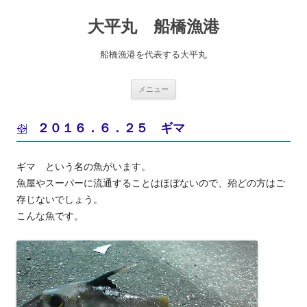
コ
ン
大平丸 船橋漁港
テ
ン
ツ
へ
船橋漁港を代表する大平丸
ス
キ
ッ
プ
メニュー
２０１６．６．２５ ギマ
ギマ という名の魚がいます。
魚屋やスーパーに流通することはほぼないので、殆どの方はご
存じないでしょう。
こんな魚です。