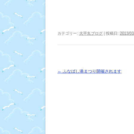
カテゴリー:
大平丸ブログ
| 投稿日:
2013/03
投
←
ふなばし港まつり開催されます
稿
ナ
ビ
ゲ
ー
シ
ョ