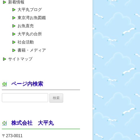
新着情報
大平丸ブログ
東京湾お魚図鑑
お魚直売
大平丸の台所
社会活動
書籍・メディア
サイトマップ
ページ内検索
検
索:
株式会社 大平丸
〒273-0011