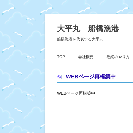
コ
ン
テ
大平丸 船橋漁港
ン
ツ
へ
船橋漁港を代表する大平丸
ス
キ
ッ
プ
TOP
会社概要
巻網のやり方
WEBページ再構築中
WEBページ再構築中