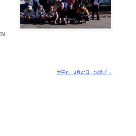
/24
|
大平丸 3月27日 水揚げ
→