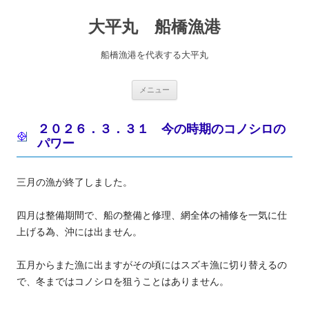
コ
ン
大平丸 船橋漁港
テ
ン
ツ
へ
船橋漁港を代表する大平丸
ス
キ
ッ
プ
メニュー
２０２６．３．３１ 今の時期のコノシロの
パワー
三月の漁が終了しました。
四月は整備期間で、船の整備と修理、網全体の補修を一気に仕
上げる為、沖には出ません。
五月からまた漁に出ますがその頃にはスズキ漁に切り替えるの
で、冬まではコノシロを狙うことはありません。