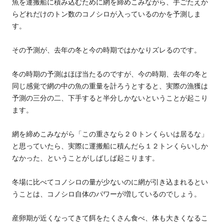
魚を運搬船に積み込むために網を締めこみながら、手ごたえか
らどれだけのトン数のコノシロが入っているのかを予測しま
す。
その予測が、去年の冬と今の時期ではかなりズレるのです。
冬の時期の予測はほぼ当たるのですが、今の時期、去年の冬と
同じ感覚で網の中の魚の重量を計ろうとすると、実際の漁獲は
予測の三分の二、下手すると半分しかないということが起こり
ます。
網を締めこみながら「この重さなら２０トンくらいは居るな」
と思っていたら、実際に運搬船に積んだら１２トンくらいしか
なかった、ということがしばしば起こります。
冬場に比べてコノシロの量が少ないのに網が引き込まれるとい
うことは、コノシロ自体のパワーが増しているのでしょう。
産卵期が近くなってきて餌をたくさん食べ、体も大きくなるこ