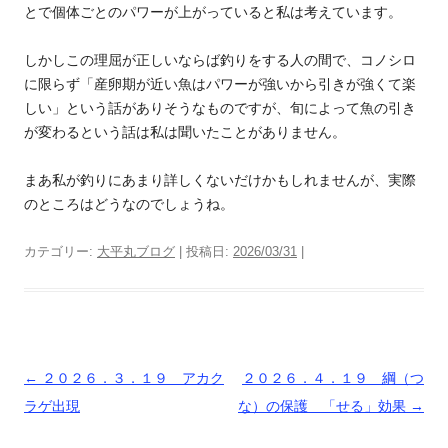
とで個体ごとのパワーが上がっていると私は考えています。
しかしこの理屈が正しいならば釣りをする人の間で、コノシロ
に限らず「産卵期が近い魚はパワーが強いから引きが強くて楽
しい」という話がありそうなものですが、旬によって魚の引き
が変わるという話は私は聞いたことがありません。
まあ私が釣りにあまり詳しくないだけかもしれませんが、実際
のところはどうなのでしょうね。
カテゴリー:
大平丸ブログ
| 投稿日:
2026/03/31
|
投
←
２０２６．３．１９ アカク
２０２６．４．１９ 綱（つ
稿
ラゲ出現
な）の保護 「せる」効果
→
ナ