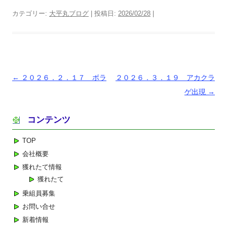
カテゴリー:
大平丸ブログ
| 投稿日:
2026/02/28
|
投
←
２０２６．２．１７ ボラ
２０２６．３．１９ アカクラ
稿
ゲ出現
→
ナ
コンテンツ
ビ
ゲ
TOP
ー
会社概要
シ
獲れたて情報
ョ
獲れたて
ン
乗組員募集
お問い合せ
新着情報