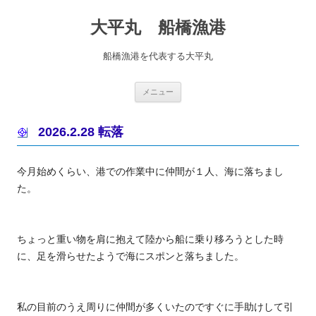
コ
ン
大平丸 船橋漁港
テ
ン
ツ
へ
船橋漁港を代表する大平丸
ス
キ
ッ
プ
メニュー
2026.2.28 転落
今月始めくらい、港での作業中に仲間が１人、海に落ちまし
た。
ちょっと重い物を肩に抱えて陸から船に乗り移ろうとした時
に、足を滑らせたようで海にスポンと落ちました。
私の目前のうえ周りに仲間が多くいたのですぐに手助けして引