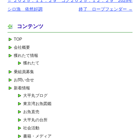
投
←
２０２５．１１．２９ コノ
２０２５．１２．２９ 2025年
稿
シロ漁 依然好調
終了 ロープフェンダー
→
ナ
コンテンツ
ビ
ゲ
TOP
ー
会社概要
シ
獲れたて情報
ョ
獲れたて
ン
乗組員募集
お問い合せ
新着情報
大平丸ブログ
東京湾お魚図鑑
お魚直売
大平丸の台所
社会活動
書籍・メディア