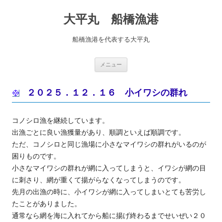
コ
ン
大平丸 船橋漁港
テ
ン
ツ
へ
船橋漁港を代表する大平丸
ス
キ
ッ
プ
メニュー
２０２５．１２．１６ 小イワシの群れ
コノシロ漁を継続しています。
出漁ごとに良い漁獲量があり、順調といえば順調です。
ただ、コノシロと同じ漁場に小さなマイワシの群れがいるのが
困りものです。
小さなマイワシの群れが網に入ってしまうと、イワシが網の目
に刺さり、網が重くて揚がらなくなってしまうのです。
先月の出漁の時に、小イワシが網に入ってしまいとても苦労し
たことがありました。
通常なら網を海に入れてから船に揚げ終わるまでせいぜい２０