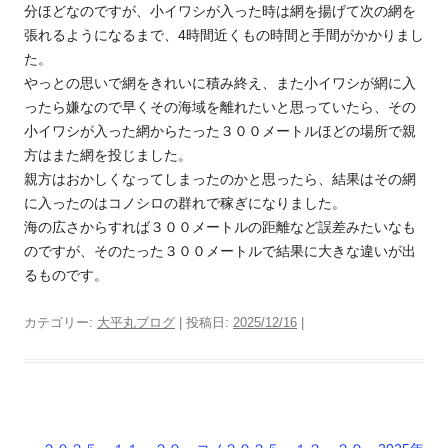
分ほどなのですが、小イワシが入った時は網を揚げて次の網を
張れるようになるまで、4時間近くもの時間と手間がかかりまし
た。
やっとの思いで網をきれいに積み終え、また小イワシが網に入
ったら嫌なので早くその海域を離れたいと思っていたら、その
小イワシが入った網からたった３００メートルほどの場所で親
方はまた網を投じました。
親方はおかしくなってしまったのかと思ったら、結果はその網
に入ったのはコノシロの群れで稼ぎになりました。
海の広さからすれば３００メートルの距離など誤差みたいなも
のですが、そのたった３００メートルで結果に大きな違いが出
るものです。
カテゴリー:
大平丸ブログ
| 投稿日:
2025/12/16
|