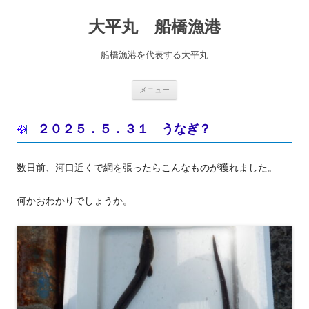
コ
ン
大平丸 船橋漁港
テ
ン
ツ
へ
船橋漁港を代表する大平丸
ス
キ
ッ
プ
メニュー
２０２５．５．３１ うなぎ？
数日前、河口近くで網を張ったらこんなものが獲れました。
何かおわかりでしょうか。