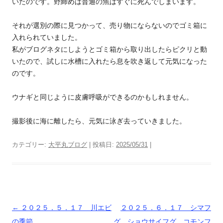
いたのです。野締めは普通の魚はすぐに死んでしまいます。
それが選別の際に見つかって、売り物にならないのでゴミ箱に
入れられていました。
私がブログネタにしようとゴミ箱から取り出したらピクリと動
いたので、試しに水槽に入れたら息を吹き返して元気になった
のです。
ウナギと同じように皮膚呼吸ができるのかもしれません。
撮影後に海に離したら、元気に泳ぎ去っていきました。
カテゴリー:
大平丸ブログ
| 投稿日:
2025/05/31
|
投
←
２０２５．５．１７ 川エビ
２０２５．６．１７ シマフ
稿
の季節
グ、ショウサイフグ、コモンフ