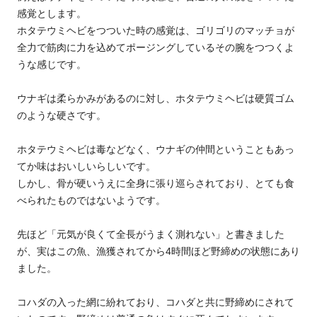
感覚とします。
ホタテウミヘビをつついた時の感覚は、ゴリゴリのマッチョが
全力で筋肉に力を込めてポージングしているその腕をつつくよ
うな感じです。
ウナギは柔らかみがあるのに対し、ホタテウミヘビは硬質ゴム
のような硬さです。
ホタテウミヘビは毒などなく、ウナギの仲間ということもあっ
てか味はおいしいらしいです。
しかし、骨が硬いうえに全身に張り巡らされており、とても食
べられたものではないようです。
先ほど「元気が良くて全長がうまく測れない」と書きました
が、実はこの魚、漁獲されてから4時間ほど野締めの状態にあり
ました。
コハダの入った網に紛れており、コハダと共に野締めにされて