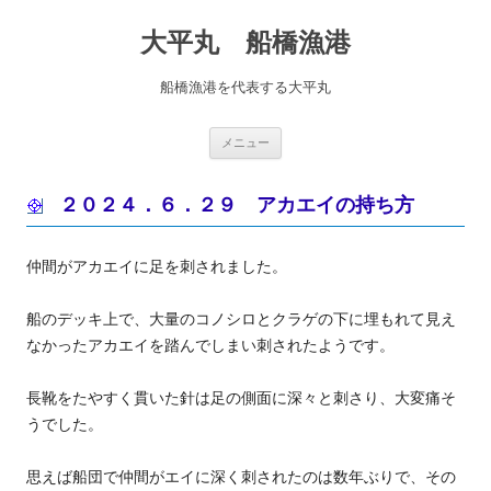
コ
ン
大平丸 船橋漁港
テ
ン
ツ
へ
船橋漁港を代表する大平丸
ス
キ
ッ
プ
メニュー
２０２４．６．２９ アカエイの持ち方
仲間がアカエイに足を刺されました。
船のデッキ上で、大量のコノシロとクラゲの下に埋もれて見え
なかったアカエイを踏んでしまい刺されたようです。
長靴をたやすく貫いた針は足の側面に深々と刺さり、大変痛そ
うでした。
思えば船団で仲間がエイに深く刺されたのは数年ぶりで、その