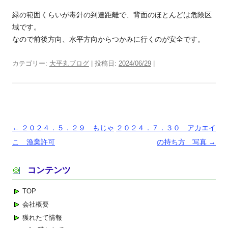
緑の範囲くらいが毒針の到達距離で、背面のほとんどは危険区
域です。
なので前後方向、水平方向からつかみに行くのが安全です。
カテゴリー:
大平丸ブログ
| 投稿日:
2024/06/29
|
投
←
２０２４．５．２９ もじゃ
２０２４．７．３０ アカエイ
稿
こ 漁業許可
の持ち方 写真
→
ナ
コンテンツ
ビ
ゲ
TOP
ー
会社概要
シ
獲れたて情報
ョ