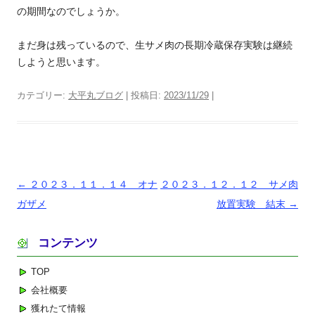
の期間なのでしょうか。
まだ身は残っているので、生サメ肉の長期冷蔵保存実験は継続
しようと思います。
カテゴリー:
大平丸ブログ
| 投稿日:
2023/11/29
|
投
←
２０２３．１１．１４ オナ
２０２３．１２．１２ サメ肉
稿
ガザメ
放置実験 結末
→
ナ
コンテンツ
ビ
ゲ
TOP
ー
会社概要
シ
獲れたて情報