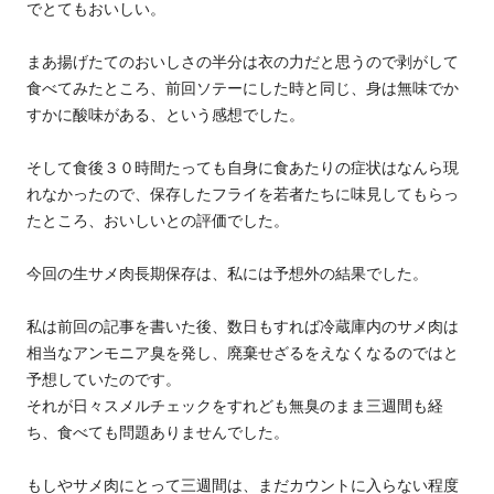
でとてもおいしい。
まあ揚げたてのおいしさの半分は衣の力だと思うので剥がして
食べてみたところ、前回ソテーにした時と同じ、身は無味でか
すかに酸味がある、という感想でした。
そして食後３０時間たっても自身に食あたりの症状はなんら現
れなかったので、保存したフライを若者たちに味見してもらっ
たところ、おいしいとの評価でした。
今回の生サメ肉長期保存は、私には予想外の結果でした。
私は前回の記事を書いた後、数日もすれば冷蔵庫内のサメ肉は
相当なアンモニア臭を発し、廃棄せざるをえなくなるのではと
予想していたのです。
それが日々スメルチェックをすれども無臭のまま三週間も経
ち、食べても問題ありませんでした。
もしやサメ肉にとって三週間は、まだカウントに入らない程度