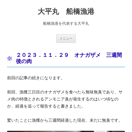
コ
ン
大平丸 船橋漁港
テ
ン
ツ
へ
船橋漁港を代表する大平丸
ス
キ
ッ
プ
メニュー
２０２３．１１．２９ オナガザメ 三週間
後の肉
前回の記事の続きになります。
前回、漁獲三日目のオナガザメを食べたら無味無臭であり、サ
メ肉の特徴とされるアンモニア臭が発生するのはいつ頃なの
か、経過を追って報告すると書きました。
驚いたことに漁獲から三週間経過した現在、未だに無臭です。