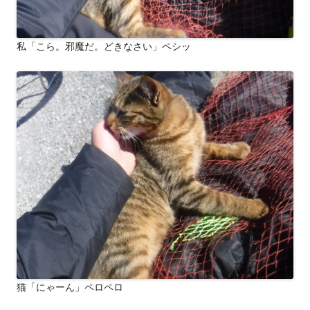
私「こら。邪魔だ。どきなさい」ペシッ
猫「にゃーん」ペロペロ