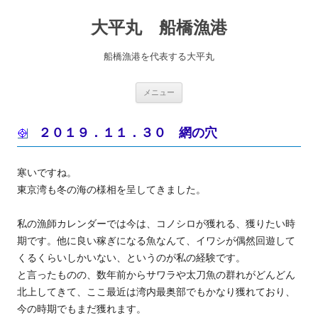
コ
ン
大平丸 船橋漁港
テ
ン
ツ
へ
船橋漁港を代表する大平丸
ス
キ
ッ
プ
メニュー
２０１９．１１．３０ 網の穴
寒いですね。
東京湾も冬の海の様相を呈してきました。
私の漁師カレンダーでは今は、コノシロが獲れる、獲りたい時
期です。他に良い稼ぎになる魚なんて、イワシが偶然回遊して
くるくらいしかいない、というのが私の経験です。
と言ったものの、数年前からサワラや太刀魚の群れがどんどん
北上してきて、ここ最近は湾内最奥部でもかなり獲れており、
今の時期でもまだ獲れます。