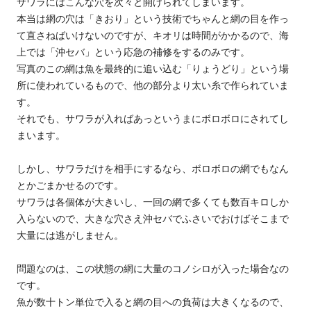
サワラにはこんな穴を次々と開けられてしまいます。
本当は網の穴は「きおり」という技術でちゃんと網の目を作っ
て直さねばいけないのですが、キオリは時間がかかるので、海
上では「沖セバ」という応急の補修をするのみです。
写真のこの網は魚を最終的に追い込む「りょうどり」という場
所に使われているもので、他の部分より太い糸で作られていま
す。
それでも、サワラが入ればあっというまにボロボロにされてし
まいます。
しかし、サワラだけを相手にするなら、ボロボロの網でもなん
とかごまかせるのです。
サワラは各個体が大きいし、一回の網で多くても数百キロしか
入らないので、大きな穴さえ沖セバでふさいでおけばそこまで
大量には逃がしません。
問題なのは、この状態の網に大量のコノシロが入った場合なの
です。
魚が数十トン単位で入ると網の目への負荷は大きくなるので、