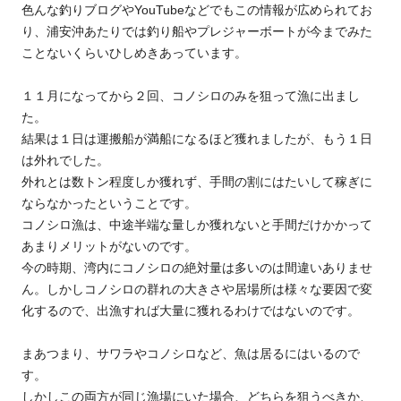
色んな釣りブログやYouTubeなどでもこの情報が広められてお
り、浦安沖あたりでは釣り船やプレジャーボートが今までみた
ことないくらいひしめきあっています。
１１月になってから２回、コノシロのみを狙って漁に出まし
た。
結果は１日は運搬船が満船になるほど獲れましたが、もう１日
は外れでした。
外れとは数トン程度しか獲れず、手間の割にはたいして稼ぎに
ならなかったということです。
コノシロ漁は、中途半端な量しか獲れないと手間だけかかって
あまりメリットがないのです。
今の時期、湾内にコノシロの絶対量は多いのは間違いありませ
ん。しかしコノシロの群れの大きさや居場所は様々な要因で変
化するので、出漁すれば大量に獲れるわけではないのです。
まあつまり、サワラやコノシロなど、魚は居るにはいるので
す。
しかしこの両方が同じ漁場にいた場合、どちらを狙うべきか、