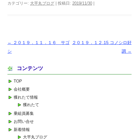
カテゴリー:
大平丸ブログ
| 投稿日:
2019/11/30
|
投
←
２０１９．１１．１６ サゴ
２０１９．１２.15 コノシロ好
稿
シ
調
→
ナ
コンテンツ
ビ
ゲ
TOP
ー
会社概要
シ
獲れたて情報
ョ
獲れたて
ン
乗組員募集
お問い合せ
新着情報
大平丸ブログ