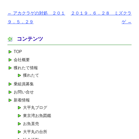
投
←
アカクラゲの対処 ２０１
２０１９．６．２８ ミズクラ
稿
９．５．２９
ゲ
→
ナ
コンテンツ
ビ
ゲ
TOP
ー
会社概要
シ
獲れたて情報
ョ
獲れたて
ン
乗組員募集
お問い合せ
新着情報
大平丸ブログ
東京湾お魚図鑑
お魚直売
大平丸の台所