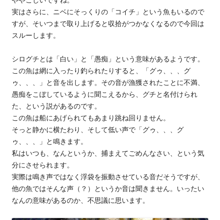
ややこしいですね。
実はさらに、ニベにそっくりの「コイチ」という魚もいるので
すが、そいつまで取り上げると収拾がつかなくなるので今回は
スルーします。
シログチとは「白い」と「愚痴」という意味があるようです。
この魚は網に入ったり釣られたりすると、「グゥ、、、グ
ゥ、、、」と音を出します。その音が漁獲されたことに不満、
愚痴をこぼしているように聞こえるから、グチと名付けられ
た、という説があるのです。
この魚は船にあげられてもあまり跳ね回りません。
そっと静かに横たわり、そして低い声で「グゥ、、、グ
ゥ、、、」と鳴きます。
私はいつも、なんというか、捕まえてごめんなさい、という気
分にさせられます。
実際は鳴き声ではなく浮袋を振動させている音だそうですが、
他の魚ではそんな声（？）というか音は聞きません。いったい
なんの意味があるのか、不思議に思います。