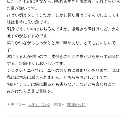
日たったものはさながら刀折れ矢尽きた落武者。それぐらい見
た目が違います。
ひどい例えをしましたが、しかし見た目はくすんでしまっても
味は非常に良い魚です。
刺身でうまいのはもちろんですが、塩焼きや煮付けなど、火を
通すのがおすすめです。
柔らかいながらしっかりと身に味があり、とてもおいしいで
す。
皮にうまみが強いので、皮付きのサクの皮だけを炙って刺身に
する、焼霜作りもおいしいです。
シログチとニベでは、ニベの方が身に締まりがあります。味は
私には大差は感じられません。どちらもおいしい！です。
旬のイシモチは鯛に勝るとも劣らない、などとも言われます。
みかけたら是非ご賞味を。
カテゴリー:
大平丸ブログ
| 投稿日:
2019/06/14
|