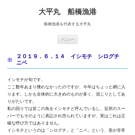
コ
ン
大平丸 船橋漁港
テ
ン
ツ
へ
船橋漁港を代表する大平丸
ス
キ
ッ
プ
メニュー
２０１９．６．１４ イシモチ シログチ
ニベ
イシモチが旬です。
ここ数年あまり獲れなかったのですが、今年はちょっと網に入
ります。しかも全体的に大きめのものが多く、混じりとしてあ
りがたいです。
私の回りでは皆この魚をイシモチと呼んでいるし、近所のスー
パーでもそのように表記され売られていますが、実はこれは正
確な呼び方ではありません。
イシモチというのは「シログチ」と「ニベ」という、形が非常