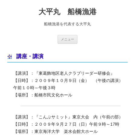
コ
ン
大平丸 船橋漁港
テ
ン
ツ
へ
船橋漁港を代表する大平丸
ス
キ
ッ
プ
メニュー
講座・講演
【講演】：『東葛飾地区老人クラブリーダー研修会』
【日時】：２００９年１０月９日（金） （午後の講演）
午前１０時～午後３時
【場所】：船橋市民文化ホール
【講演】：『こんぶサミット』東京大会 内（午前の部）
【日時】：２００９年９月２７日（日）午前９時～17時
【場所】：東京海洋大学 楽水会館大ホール