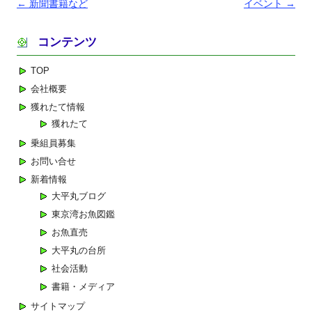
投
←
新聞書籍など
イベント
→
稿
コンテンツ
ナ
ビ
TOP
ゲ
会社概要
ー
獲れたて情報
シ
獲れたて
ョ
乗組員募集
ン
お問い合せ
新着情報
大平丸ブログ
東京湾お魚図鑑
お魚直売
大平丸の台所
社会活動
書籍・メディア
サイトマップ