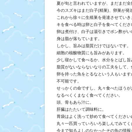
夏が旬と言われていますが、まだまだ全
今のスズキはまだ白子(精巣)、卵巣が発
これから徐々に生殖巣を発達させていき
キを食べる時は卵と白子を食べてくださ
卵は煮付け、白子は湯引きでポン酢がい
身は脂が落ちています。
しかし、旨みは脂質だけではないです。
細胞の核酸物質にも旨みがあります。
少し寝かして食べるか、水分をとばし旨
脂質がないならないなりの工夫をして、
卵を持った魚をとるなという人もいます
不可能です。
せっかくの命ですし、丸々食べたほうが
なるべくくまなく食べてください。
頭、骨もあら汁に。
肝臓はたたいて調味料に。
胃袋はよく洗って炒めて食べてください
丸々一匹買っていろいろ楽しんでみてく
今まで知るよしのなかったその魚の情報