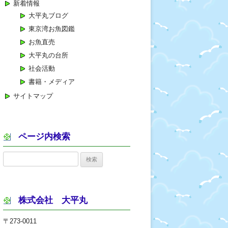
新着情報
大平丸ブログ
東京湾お魚図鑑
お魚直売
大平丸の台所
社会活動
書籍・メディア
サイトマップ
ページ内検索
検
索:
株式会社 大平丸
〒273-0011