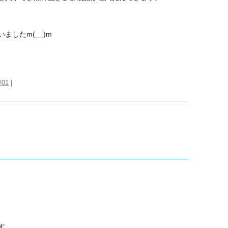
したm(__)m
/01
|
す。