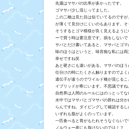
先週はマサバの比率が多かったです。
ゴマサバ少し混じってました。
この二種は見た目は似ていてるのですが
が薄くて見分けにくいのもあります。そ
そうするとゴマ模様が良く見えるように
ーで買う時は要注意です。損をしないで
サバとだけ書いてあると、マサバとゴマ
味のほうはというと、味音痴な私には両
幸せですね笑
あと硬さにも違いがある。マサバのほう
仕分けの時にたくさん触りますのでよく
遺伝子が違うのでワイルド種が混じるこ
イブリッドが希にいます。不思議ですね
自然界は人間のルールにはのっとってな
水中ではマサバとゴマサバの群れは分か
らんですね。ダイビングして確認するし
いずれも脂がよくのっています。
一匹食べると胃がもたれそうなぐらいで
ノルウェー産にも負けないのでは！？