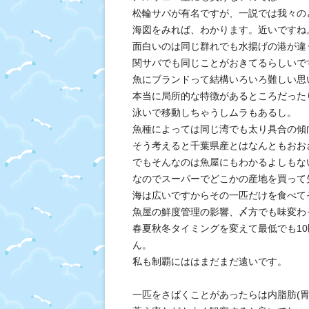
松輪サバが有名ですが、一説では我々の
海図をみれば、わかります。近いですね
面白いのは同じ群れでも水揚げの港が違
関サバでも同じことがおきてるらしいで
魚にブランドって結構いろいろ難しい思
本当に局所的な特徴があるところだった
泳いで移動しちゃうしムラもあるし。
魚種によっては同じ湾でも太り具合の傾
そう考えると千葉県産とはなんともおお
でもそんなのは魚屋にもわかるよしもな
なのでスーパーでどこかの産地を買って
海は広いですからその一匹だけを食べて
魚屋の鮮度管理の影響、〆方でも味変わ
春夏秋冬タイミングを変えて最低でも1
ん。
私も制覇にははまだまだ遠いです。
一匹をさばくことがあったらは内脂肪(