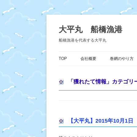
コ
ン
テ
大平丸 船橋漁港
ン
ツ
へ
船橋漁港を代表する大平丸
ス
キ
ッ
プ
TOP
会社概要
巻網のやり方
「
獲れたて情報
」カテゴリ
【大平丸】2015年10月1日