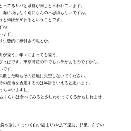
とってるサバと系群が同じと言われています。
。海に境はなく別になんの不思議もないですね。
うと値段が変わるということです。
すね。
います。
り生態的に根付きの魚とか。
向が違う。年々によっても違う。
ざっぱです。東京湾産の中でもムラがあるのですから。
いです。
失敗した時もその産地に失望しないでください。
その産地を否定するのは早計といえると思います。
っちゃいますし。
0匹くらいは食べてみると少しわかってくるかもしれませ
胃袋や腸にくっつく白い固まり)や皮下脂肪、卵巣、白子の