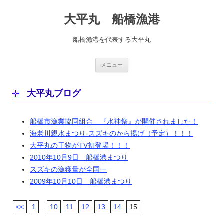
コ
ン
大平丸 船橋漁港
テ
ン
ツ
へ
船橋漁港を代表する大平丸
ス
キ
ッ
プ
メニュー
大平丸ブログ
船橋市漁業協同組合 『水神祭』が開催されました！
海老川親水まつり-スズキのから揚げ（予定）！！！
大平丸の干物がTV初登場！！！
2010年10月9日 船橋港まつり
スズキの漁獲量が全国一
2009年10月10日 船橋港まつり
<<
1
...
10
11
12
13
14
15